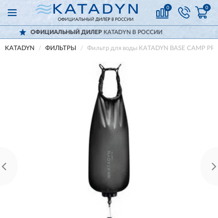
0
0
АЛЬНЫЙ ДИЛЕР
KATADYN В РОССИИ
ДО
KATADYN
ФИЛЬТРЫ
Фильтр для воды KATADYN BASE CAMP PRO